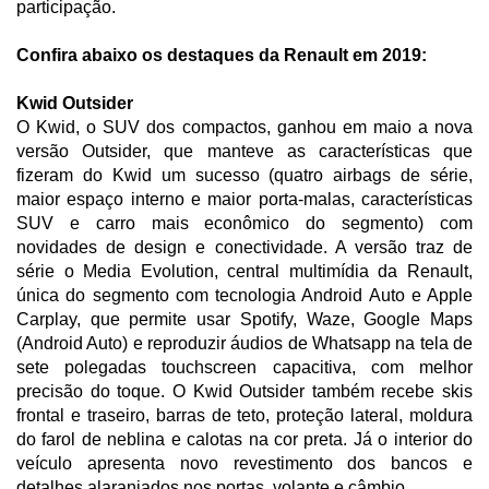
participação.
Confira abaixo os destaques da Renault em 2019:
Kwid Outsider
O Kwid, o SUV dos compactos, ganhou em maio a nova
versão Outsider, que manteve as características que
fizeram do Kwid um sucesso (quatro airbags de série,
maior espaço interno e maior porta-malas, características
SUV e carro mais econômico do segmento) com
novidades de design e conectividade. A versão traz de
série o Media Evolution, central multimídia da Renault,
única do segmento com tecnologia Android Auto e Apple
Carplay, que permite usar Spotify, Waze, Google Maps
(Android Auto) e reproduzir áudios de Whatsapp na tela de
sete polegadas touchscreen capacitiva, com melhor
precisão do toque. O Kwid Outsider também recebe skis
frontal e traseiro, barras de teto, proteção lateral, moldura
do farol de neblina e calotas na cor preta. Já o interior do
veículo apresenta novo revestimento dos bancos e
detalhes alaranjados nos portas, volante e câmbio.