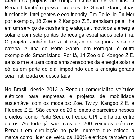
Além dos projetos de compartilhamento de veículos, a
Renault também possui projetos de Smart Island, ilhas
funcionais, inteligentes e eco-friendly. Em Belle-Ile-En-Mer
por exemplo, 18 Zoe e 2 Kangoo Z.E. transitam pela ilha
em um serviço de carsharing e aluguel, movidos a energia
solar e com sete pontos de recarga espalhados pela ilha.
O projeto também faz a utilização de segunda vida de
bateria. A ilha de Porto Santo, em Portugal, é outro
exemplo de Smart Island. Por lá, 14 Zoe e 6 Kangoo Z.E.
transitam e atuam como armazenadores da energia solar e
eólica em parte do dia, impedindo que a energia gerada
seja inutilizada ou descartada.
No Brasil, desde 2013 a Renault comercializa veículos
elétricos para empresas e projetos de mobilidade
sustentável com os modelos: Zoe, Twizy, Kangoo Z.E. e
Fluence Z.E.. São cerca de 20 clientes e parceiros nesses
projetos, como Porto Seguro, Fedex, CPFL e Itaipu, entre
outros. Ao todo já são mais de 200 veículos elétricos
Renault em circulação no país, número que coloca a
marca como líder de veículos 100% elétricos também no