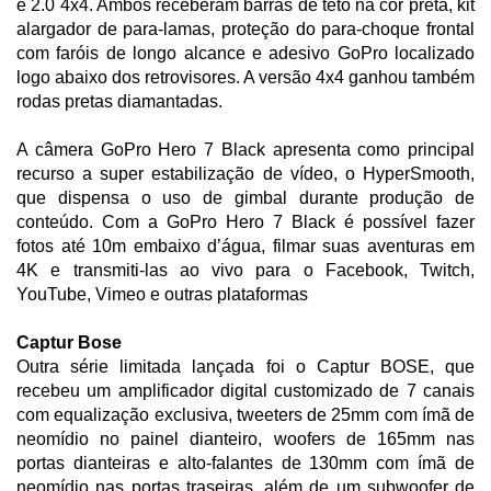
e 2.0 4x4. Ambos receberam barras de teto na cor preta, kit
alargador de para-lamas, proteção do para-choque frontal
com faróis de longo alcance e adesivo GoPro localizado
logo abaixo dos retrovisores. A versão 4x4 ganhou também
rodas pretas diamantadas.
A câmera GoPro Hero 7 Black apresenta como principal
recurso a super estabilização de vídeo, o HyperSmooth,
que dispensa o uso de gimbal durante produção de
conteúdo. Com a GoPro Hero 7 Black é possível fazer
fotos até 10m embaixo d’água, filmar suas aventuras em
4K e transmiti-las ao vivo para o Facebook, Twitch,
YouTube, Vimeo e outras plataformas
Captur Bose
Outra série limitada lançada foi o Captur BOSE, que
recebeu um amplificador digital customizado de 7 canais
com equalização exclusiva, tweeters de 25mm com ímã de
neomídio no painel dianteiro, woofers de 165mm nas
portas dianteiras e alto-falantes de 130mm com ímã de
neomídio nas portas traseiras, além de um subwoofer de