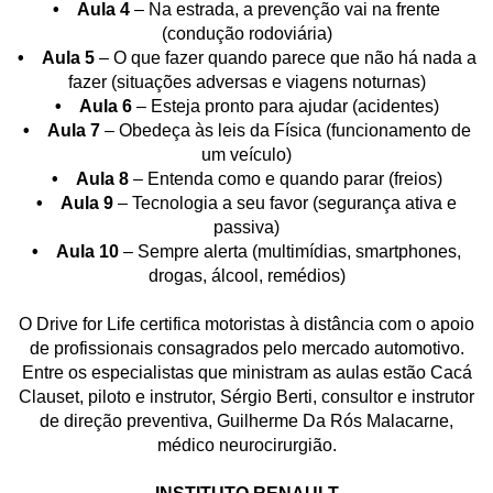
• Aula 4
– Na estrada, a prevenção vai na frente
(condução rodoviária)
• Aula 5
– O que fazer quando parece que não há nada a
fazer (situações adversas e viagens noturnas)
• Aula 6
– Esteja pronto para ajudar (acidentes)
• Aula 7
– Obedeça às leis da Física (funcionamento de
um veículo)
• Aula 8
– Entenda como e quando parar (freios)
• Aula 9
– Tecnologia a seu favor (segurança ativa e
passiva)
• Aula 10
– Sempre alerta (multimídias, smartphones,
drogas, álcool, remédios)
O Drive for Life certifica motoristas à distância com o apoio
de profissionais consagrados pelo mercado automotivo.
Entre os especialistas que ministram as aulas estão Cacá
Clauset, piloto e instrutor, Sérgio Berti, consultor e instrutor
de direção preventiva, Guilherme Da Rós Malacarne,
médico neurocirurgião.