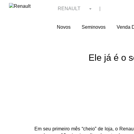
RENAULT
|
Novos
Seminovos
Venda D
Ele já é o
Em seu primeiro mês “cheio” de loja, o Renau