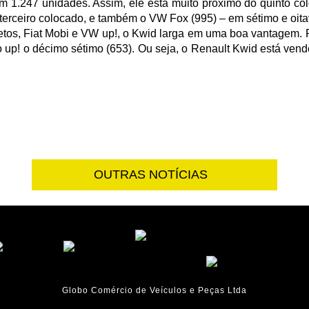
 1.247 unidades. Assim, ele está muito próximo do quinto col
 terceiro colocado, e também o VW Fox (995) – em sétimo e oit
etos, Fiat Mobi e VW up!, o Kwid larga em uma boa vantagem. P
o up! o décimo sétimo (653). Ou seja, o Renault Kwid está ve
OUTRAS NOTÍCIAS
Globo Comércio de Veículos e Peças Ltda