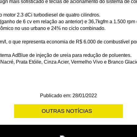
sign mais sofisticado e teclas de acionamento do sistema de co
motor 2.3 dCi turbodiesel de quatro cilindros.
 (ganho de 6 cv em relação ao anterior) e 36,7kgfm a 1.500 rp
nômico no uso urbano e 24% no ciclo combinado.
km/l, o que representa economia de R$ 6.000 de combustível po
stema AdBlue de injeção de ureia para redução de poluentes.
Nacré, Prata Etóile, Cinza Acier, Vermelho Vivo e Branco Glacie
Publicado em: 28/01/2022
OUTRAS NOTÍCIAS