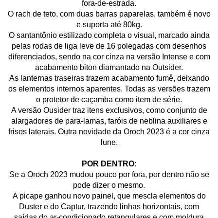
fora-de-estrada.
O rach de teto, com duas barras paparelas, também é novo
e suporta até 80kg.
O santantônio estilizado completa o visual, marcado ainda
pelas rodas de liga leve de 16 polegadas com desenhos
diferenciados, sendo na cor cinza na versão Intense e com
acabamento biton diamantado na Outsider.
As lanternas traseiras trazem acabamento fumê, deixando
os elementos internos aparentes. Todas as versões trazem
o protetor de caçamba como item de série.
A versão Ousider traz itens exclusivos, como conjunto de
alargadores de para-lamas, faróis de neblina auxiliares e
frisos laterais. Outra novidade da Oroch 2023 é a cor cinza
lune.
POR DENTRO:
Se a Oroch 2023 mudou pouco por fora, por dentro não se
pode dizer o mesmo.
A picape ganhou novo painel, que mescla elementos do
Duster e do Captur, trazendo linhas horizontais, com
saídas do ar-condicionado retangulares e com moldura