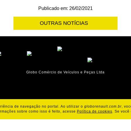
Publicado em: 26/02/2021
OUTRAS NOTÍCIAS
Globo Comércio de Veículos e Peças Ltda
iência de navegação no portal. Ao utilizar o
globorenault.com.br
, vo
Política de Cookies
Política de Privacidade
ormações sobre como isso é feito, acesse
Política de cookies
. Se você