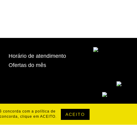
Horário de atendimento
Ofertas do mês
cê concorda com a política de
ACEITO
 concorda, clique em ACEITO.