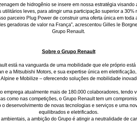
enagem de hidrogênio se insere em nossa estratégia visando a
tilitários leves, para atingir uma participação superior a 30
o parceiro Plug Power de construir uma oferta única em toda a
es geradoras de valor na França”, acrescentou Gilles le Borgn
Grupo Renault.
Sobre o Grupo Renault
ult está na vanguarda de uma mobilidade que ele próprio está 
an e a Mitsubishi Motors, e sua expertise única em eletrificaç
Alpine e Mobilize – oferecendo soluções de mobilidade inovador
o emprega atualmente mais de 180.000 colaboradores, tendo v
 ruas como nas competições, o Grupo Renault tem um compromi
o o desenvolvimento de novas tecnologias e serviços e uma nov
equilibrados e eletrificados.
ambientais, a ambição do Grupo é atingir a neutralidade de c