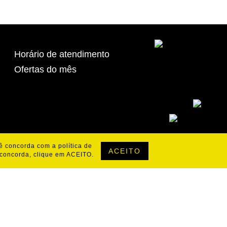
Horário de atendimento
Ofertas do mês
cê concorda com a política de
ACEITO
 concorda, clique em ACEITO.