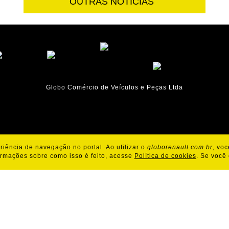
OUTRAS NOTÍCIAS
Globo Comércio de Veículos e Peças Ltda
iência de navegação no portal. Ao utilizar o
globorenault.com.br
, vo
Política de Cookies
Política de Privacidade
ormações sobre como isso é feito, acesse
Política de cookies
. Se você