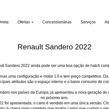
ireta
Ofertas
Concessionárias
Serviços
At
Renault Sandero 2022
lt Sandero 2022 ainda pode ser uma boa opção de hatch com
as uma configuração e motor 1.0 e tem preço competitivo. Da
ncipais atributos são o espaço interno e o baixo consumo de com
dero nos países da Europa, já apresentou a nova geração do c
no próximo ano.
2 foi apresentada, o carro é vendido em uma única versão. Cha
ela já chega mais completa que muitos carros que custam o m