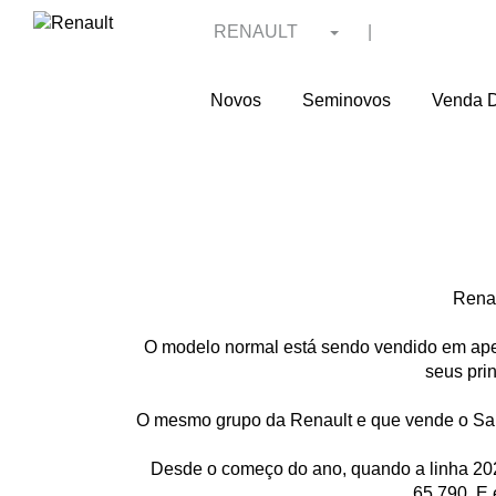
RENAULT
|
Novos
Seminovos
Venda D
Renau
O modelo normal está sendo vendido em apen
seus pri
O mesmo grupo da Renault e que vende o San
Desde o começo do ano, quando a linha 202
65.790. E 