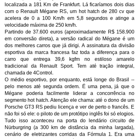
localizada a 181 Km de Frankfurt. Lá ficaríamos dois dias
com o Renault Mégane RS, um hot hatch de 280 cv que
acelera de 0 a 100 Km/h em 5,8 segundos e atinge a
velocidade máxima de 250 km/h.
Partindo de 37.600 euros (aproximadamente R$ 158.900
em conversão direta), a versão radical do Mégane é um
dos melhores carros que já dirigi. A assinatura da divisão
esportiva da marca francesa faz toda a diferença para o
carro que entrega 39,6 kgfm no estiloso amarelo
tradicional da Renault Sport. Tem até tração integral,
chamada de 4Control.
O médio esportivo, por enquanto, está longe do Brasil --
pelo menos até segunda ordem. É uma pena, já que o
Mégane poderia facilmente liderar a concorrência no
segmento hot hatch. Atenção ele chama: até o dono de um
Porsche GT3 RS pediu licença e ver de perto o francês. E
não foi só ele: o piloto de um protótipo inglês foi só elogios.
Tudo isso aconteceu na porta do lendário circuito de
Nürburgring (a 300 km de distância da minha largada),
cenário de eletrizantes corridas da Fórmula 1. Era uma