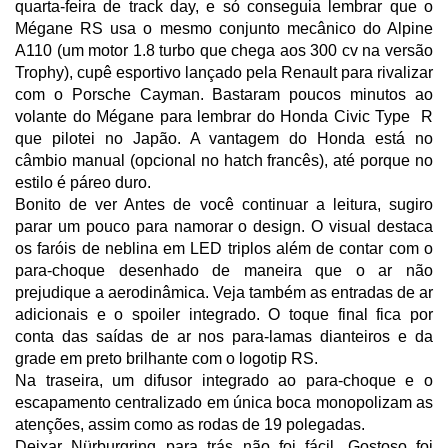
quarta-feira de track day, e só conseguia lembrar que o
Mégane RS usa o mesmo conjunto mecânico do Alpine
A110 (um motor 1.8 turbo que chega aos 300 cv na versão
Trophy), cupê esportivo lançado pela Renault para rivalizar
com o Porsche Cayman. Bastaram poucos minutos ao
volante do Mégane para lembrar do Honda Civic Type R
que pilotei no Japão. A vantagem do Honda está no
câmbio manual (opcional no hatch francês), até porque no
estilo é páreo duro.
Bonito de ver Antes de você continuar a leitura, sugiro
parar um pouco para namorar o design. O visual destaca
os faróis de neblina em LED triplos além de contar com o
para-choque desenhado de maneira que o ar não
prejudique a aerodinâmica. Veja também as entradas de ar
adicionais e o spoiler integrado. O toque final fica por
conta das saídas de ar nos para-lamas dianteiros e da
grade em preto brilhante com o logotip RS.
Na traseira, um difusor integrado ao para-choque e o
escapamento centralizado em única boca monopolizam as
atenções, assim como as rodas de 19 polegadas.
Deixar Nürburgring para trás não foi fácil. Gostoso foi