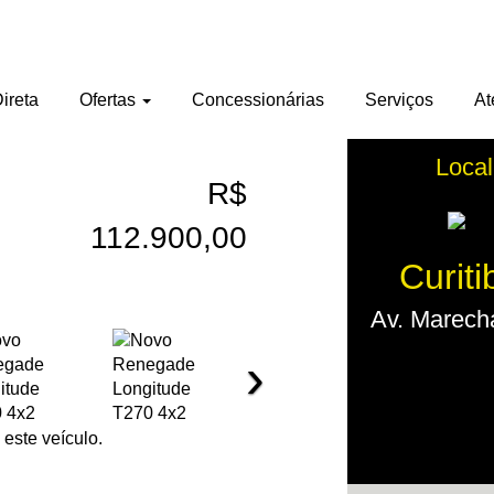
ireta
Ofertas
Concessionárias
Serviços
At
Local
R$
112.900,00
Curiti
Av. Marecha
›
este veículo.