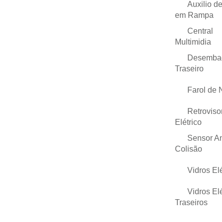
Auxilio de
em Rampa
Central
Multimidia
Desemba
Traseiro
Farol de 
Retroviso
Elétrico
Sensor An
Colisão
Vidros Elé
Vidros Elé
Traseiros