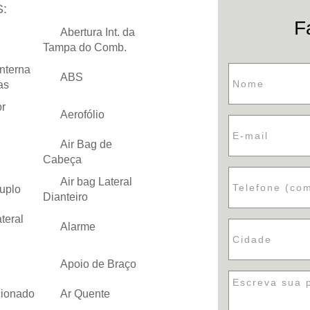
:
F
Abertura Int. da
Tampa do Comb.
Interna
ABS
as
r
Aerofólio
Air Bag de
Cabeça
Air bag Lateral
uplo
Dianteiro
teral
Alarme
Apoio de Braço
cionado
Ar Quente