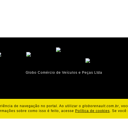
Globo Comércio de Veículos e Peças Ltda
iência de navegação no portal. Ao utilizar o
globorenault.com.br
, vo
Política de Cookies
Política de Privacidade
ormações sobre como isso é feito, acesse
Política de cookies
. Se você