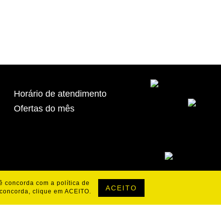
Horário de atendimento
Ofertas do mês
cê concorda com a política de
ACEITO
 concorda, clique em ACEITO.