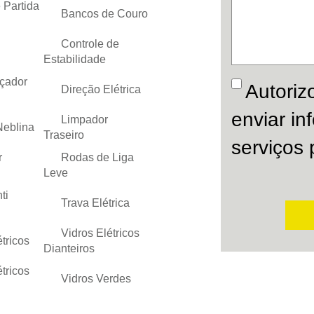
 Partida
Bancos de Couro
Controle de
Estabilidade
çador
Autoriz
Direção Elétrica
enviar i
Limpador
Neblina
Traseiro
serviços 
r
Rodas de Liga
Leve
ti
Trava Elétrica
Vidros Elétricos
tricos
Dianteiros
tricos
Vidros Verdes