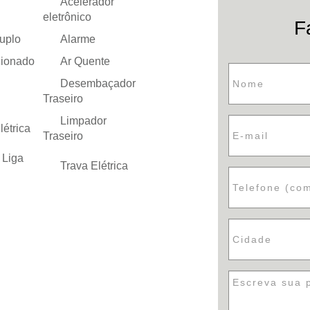
Acelerador
eletrônico
F
uplo
Alarme
cionado
Ar Quente
Desembaçador
Traseiro
Limpador
létrica
Traseiro
 Liga
Trava Elétrica