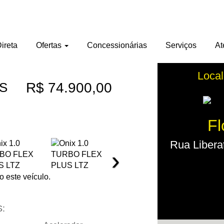
ireta
Ofertas
Concessionárias
Serviços
At
Local
US
R$ 74.900,00
Fl
Rua Liberat
›
 este veículo.
: