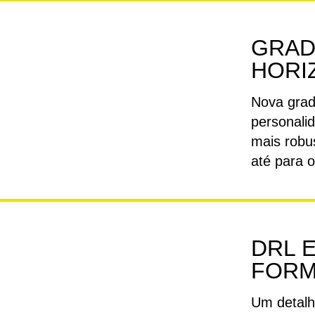
GRAD
HORI
Nova grad
personali
mais robu
até para 
DRL 
FORM
Um detalh