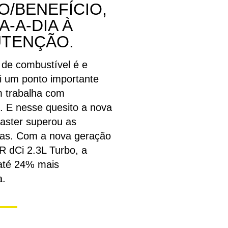
O/BENEFÍCIO,
A-A-DIA À
TENÇÃO.
de combustível é e
i um ponto importante
 trabalha com
e. E nesse quesito a nova
aster superou as
vas. Com a nova geração
 dCi 2.3L Turbo, a
até 24% mais
a.