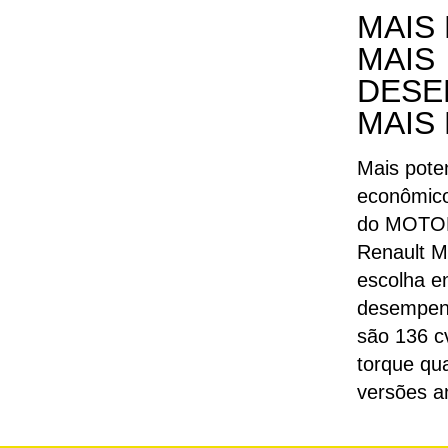
MAIS
MAIS
DESE
MAIS
Mais pote
econômic
do MOTOR
Renault M
escolha e
desempenh
são 136 c
torque q
versões an