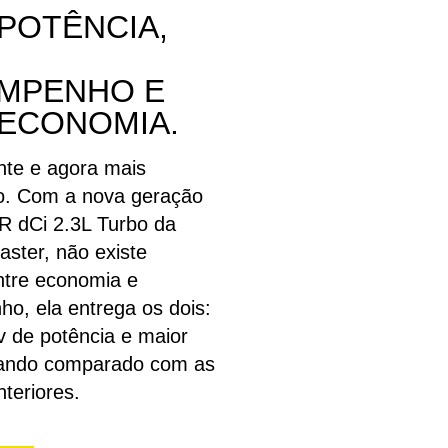
 POTÊNCIA,
MPENHO E
 ECONOMIA.
nte e agora mais
o. Com a nova geração
 dCi 2.3L Turbo da
aster, não existe
ntre economia e
o, ela entrega os dois:
v de potência e maior
uando comparado com as
teriores.