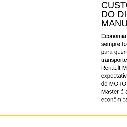
CUST
DO DI
MANU
Economia 
sempre fo
para quem
transport
Renault M
expectati
do MOTOR
Master é 
econômic